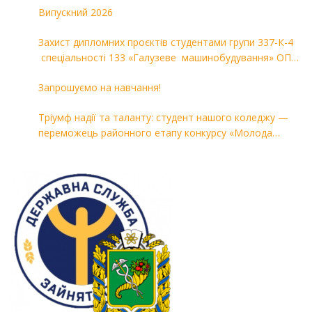
Випускний 2026
Захист дипломних проєктів студентами групи 337-К-4
спеціальності 133 «Галузеве машинобудування» ОПП
«Комп’ютерні технології в машинобудуванні»
Запрошуємо на навчання!
Тріумф надії та таланту: студент нашого коледжу —
переможець районного етапу конкурсу «Молода
людина року — 2026»