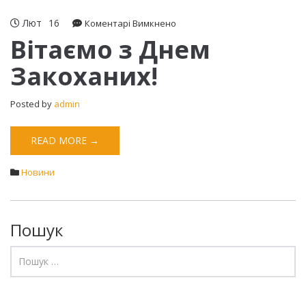
Лют
16
до
Коментарі Вимкнено
Вітаємо
Вітаємо з Днем
з
Закоханих!
Днем
Закоханих!
Posted by
admin
READ MORE →
Новини
Пошук