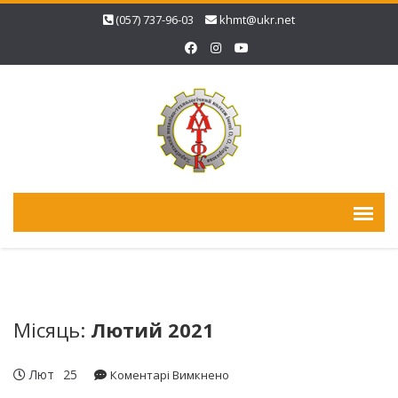
(057) 737-96-03
khmt@ukr.net
Місяць:
Лютий 2021
Лют
25
до
Коментарі Вимкнено
Леся