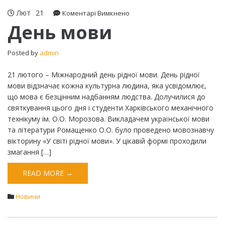
Лют
21
до
Коментарі Вимкнено
День
День мови
мови
Posted by
admin
21 лютого – Міжнародний день рідної мови. День рідної
мови відзначає кожна культурна людина, яка усвідомлює,
що мова є безцінним надбанням людства. Долучилися до
святкування цього дня і студенти Харківського механічного
технікуму ім. О.О. Морозова. Викладачем української мови
та літератури Ромащенко О.О. було проведено мовознавчу
вікторину «У світі рідної мови». У цікавій формі проходили
змагання […]
READ MORE →
Новини