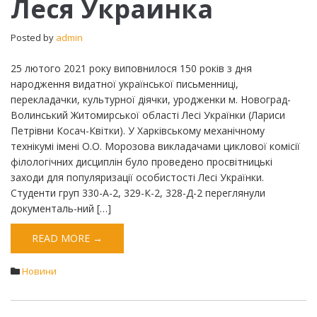
Леся Украинка
Украинка
Posted by
admin
25 лютого 2021 року виповнилося 150 років з дня
народження видатної української письменниці,
перекладачки, культурної діячки, уродженки м. Новоград-
Волинський Житомирської області Лесі Українки (Лариси
Петрівни Косач-Квітки). У Харківському механічному
технікумі імені О.О. Морозова викладачами циклової комісії
філологічних дисциплін було проведено просвітницькі
заходи для популяризації особистості Лесі Українки.
Студенти груп 330-А-2, 329-К-2, 328-Д-2 переглянули
документаль-ний […]
READ MORE →
Новини