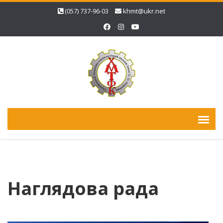
(057) 737-96-03
khmt@ukr.net
Наглядова рада