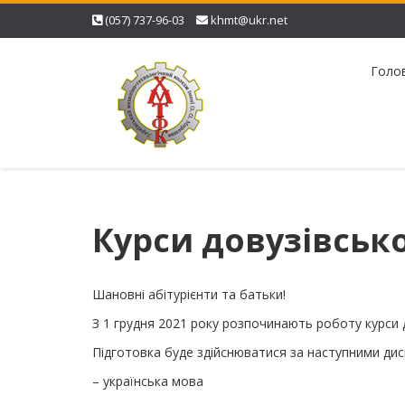
(057) 737-96-03
khmt@ukr.net
Голо
Курси довузівсько
Шановні абітурієнти та батьки!
З 1 грудня 2021 року розпочинають роботу курси д
Підготовка буде здійснюватися за наступними дис
– українська мова