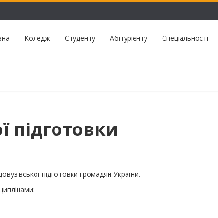
вна
Коледж
Студенту
Абітурієнту
Спеціальності
ї підготовки
овузівської підготовки громадян України.
циплінами: