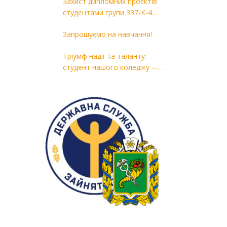
Захист дипломних проєктів
студентами групи 337-К-4
спеціальності 133 «Галузеве
Запрошуємо на навчання!
машинобудування» ОПП
«Комп’ютерні технології в
Тріумф надії та таланту:
машинобудуванні»
студент нашого коледжу —
переможець районного етапу
конкурсу «Молода людина року
— 2026»