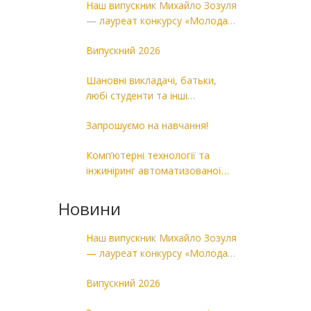
Наш випускник Михайло Зозуля
— лауреат конкурсу «Молода
людина року — 2026»
Випускний 2026
Шановні викладачі, батьки,
любі студенти та інші
випускники!
Запрошуємо на навчання!
Комп’ютерні технології та
інжиніринг автоматизованої
обробки матеріалів у
машинобудуванні
Новини
Наш випускник Михайло Зозуля
— лауреат конкурсу «Молода
людина року — 2026»
Випускний 2026