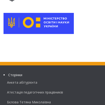
Сторінки
Анкета абітурієнта
Атестація педагогічних працівників
Бєлова Тетяна Миколаївна