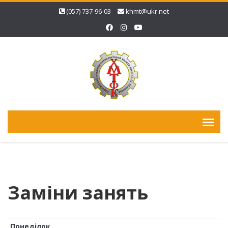
(057) 737-96-03
khmt@ukr.net
Заміни занять
Понеділок