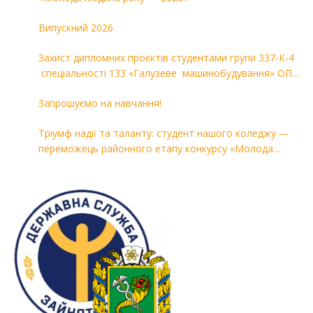
Випускний 2026
Захист дипломних проєктів студентами групи 337-К-4
спеціальності 133 «Галузеве машинобудування» ОПП
«Комп’ютерні технології в машинобудуванні»
Запрошуємо на навчання!
Тріумф надії та таланту: студент нашого коледжу —
переможець районного етапу конкурсу «Молода
людина року — 2026»