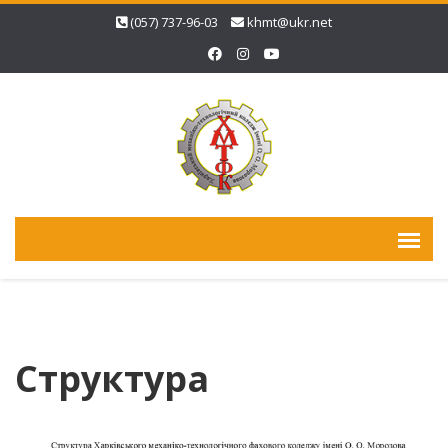
(057) 737-96-03
khmt@ukr.net
Структура