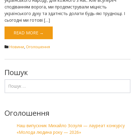
українського народу, для кожного з нас. Але всупереч
сподіванням ворога, ми продемстрували міцність
українського духу та здатність долати будь-які труднощі. І
сьогодні ми готові […]
READ MORE →
Новини
,
Оголошення
Пошук
Оголошення
Наш випускник Михайло Зозуля — лауреат конкурсу
«Молода людина року — 2026»