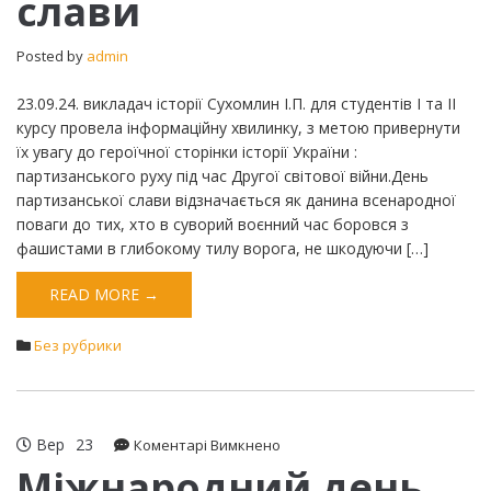
слави
Posted by
admin
23.09.24. викладач історії Сухомлин І.П. для студентів І та ІІ
курсу провела інформаційну хвилинку, з метою привернути
їх увагу до героїчної сторінки історії України :
партизанського руху під час Другої світової війни.День
партизанської слави відзначається як данина всенародної
поваги до тих, хто в суворий воєнний час боровся з
фашистами в глибокому тилу ворога, не шкодуючи […]
READ MORE →
Без рубрики
Вер
23
до
Коментарі Вимкнено
Міжнародний
Міжнародний день
день