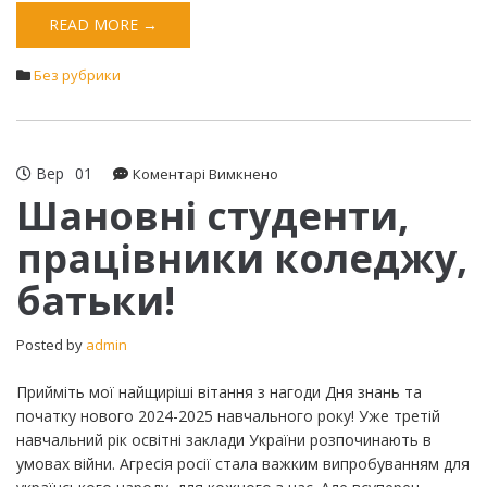
READ MORE →
Без рубрики
Вер
01
до
Коментарі Вимкнено
Шановні
Шановні студенти,
студенти,
працівники коледжу,
працівники
коледжу,
батьки!
батьки!
Posted by
admin
Прийміть мої найщиріші вітання з нагоди Дня знань та
початку нового 2024-2025 навчального року! Уже третій
навчальний рік освітні заклади України розпочинають в
умовах війни. Агресія росії стала важким випробуванням для