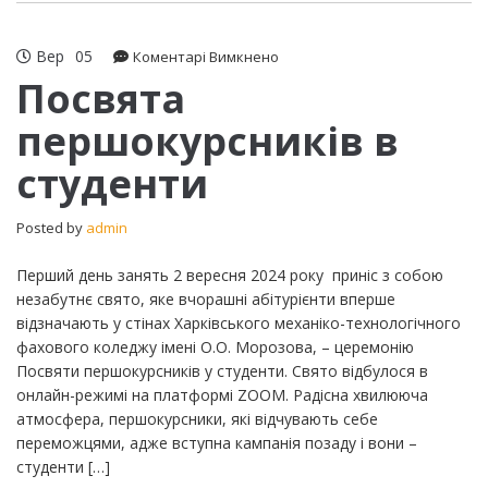
Вер
05
до
Коментарі Вимкнено
Посвята
Посвята
першокурсників
першокурсників в
в
студенти
студенти
Posted by
admin
Перший день занять 2 вересня 2024 року приніс з собою
незабутнє свято, яке вчорашні абітурієнти вперше
відзначають у стінах Харківського механіко-технологічного
фахового коледжу імені О.О. Морозова, – церемонію
Посвяти першокурсників у студенти. Свято відбулося в
онлайн-режимі на платформі ZOOM. Радісна хвилююча
атмосфера, першокурсники, які відчувають себе
переможцями, адже вступна кампанія позаду і вони –
студенти […]