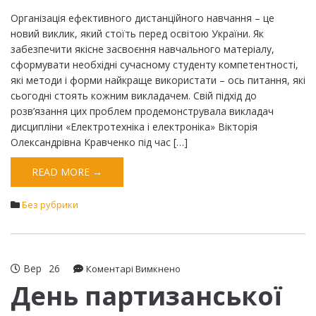
Організація ефективного дистанційного навчання – це
новий виклик, який стоїть перед освітою України. Як
забезпечити якісне засвоєння навчального матеріалу,
сформувати необхідні сучасному студенту компетентності,
які методи і форми найкраще використати – ось питання, які
сьогодні стоять кожним викладачем. Свій підхід до
розв’язання цих проблем продемонструвала викладач
дисципліни «Електротехніка і електроніка» Вікторія
Олександрівна Кравченко під час […]
READ MORE →
Без рубрики
Вер
26
до
Коментарі Вимкнено
День
День партизанської
партизанської
слави