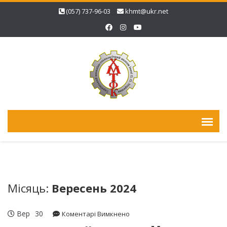
(057) 737-96-03
khmt@ukr.net
Місяць:
Вересень 2024
Вер
30
до
Коментарі Вимкнено
Всеукраїнський