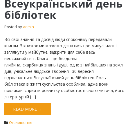
Всеукраїнський день
день
бібліотек
бібліотек
Posted by
admin
Всі свої знання та досвід люди споконвіку передавали
книгам. З книжок ми можемо дізнатись про минулі часи і
заглянути у майбутнє, відкрити для себе весь
неосяжний світ. Книга – це бездонна
глибина, скарбниця знань і душі, одне з найбільших на землі
див, унікальне людське творіння. 30 вересня
відзначається Всеукраїнський день бібліотек. Роль
бібліотеки в житті суспільства особлива, адже вони
покликані сприяти розвитку особистості свого читача, його
літературній […]
READ MORE →
Оголошення