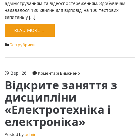
адмініструванням та відеоспостереженням. Здобувачам
надавалося 180 хвилин для відповіді на 100 тестових
запитань у […]
READ MORE →
Без рубрики
Вер
26
до
Коментарі Вимкнено
Відкрите
Відкрите заняття з
заняття
дисципліни
з
дисципліни
«Електротехніка і
«Електротехніка
і
електроніка»
електроніка»
Posted by
admin