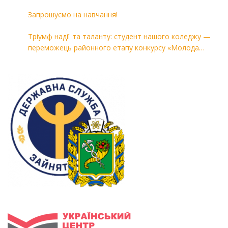
«Комп’ютерні технології в машинобудуванні»
Запрошуємо на навчання!
Тріумф надії та таланту: студент нашого коледжу —
переможець районного етапу конкурсу «Молода
людина року — 2026»