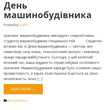
День
День
машинобудівника
машинобудівника
Posted by
admin
Шановні машинобудівники, викладачі і співробітники,
студенти машинобудівних спеціальностей! Сердечно
вітаємо вас із Днем машинобудівника — святом, яке
символізує силу знань, технологічний прогрес і невпинну
працю заради майбутнього. Сьогодні, у цей нелегкий
воєнний час, ваша відданість справі набуває особливого
значення. Машинобудування завжди було основою нашої
промисловості, а зараз, коли Україна бореться за свою
незалежність, воно […]
READ MORE →
Без рубрики