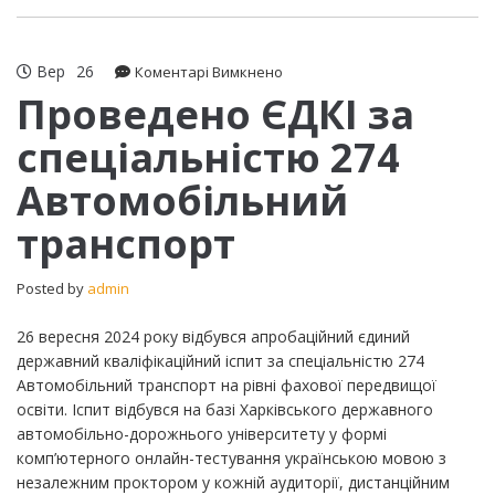
Вер
26
до
Коментарі Вимкнено
Проведено
Проведено ЄДКІ за
ЄДКІ
спеціальністю 274
за
спеціальністю
Автомобільний
274
Автомобільний
транспорт
транспорт
Posted by
admin
26 вересня 2024 року відбувся апробаційний єдиний
державний кваліфікаційний іспит за спеціальністю 274
Автомобільний транспорт на рівні фахової передвищої
освіти. Іспит відбувся на базі Харківського державного
автомобільно-дорожнього університету у формі
комп’ютерного онлайн-тестування українською мовою з
незалежним проктором у кожній аудиторії, дистанційним