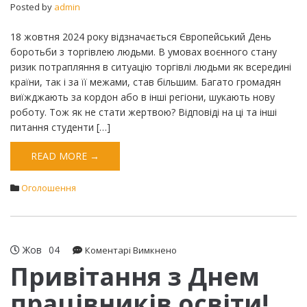
Posted by
admin
18 жовтня 2024 року відзначається Європейський День
боротьби з торгівлею людьми. В умовах воєнного стану
ризик потрапляння в ситуацію торгівлі людьми як всередині
країни, так і за її межами, став більшим. Багато громадян
виїжджають за кордон або в інші регіони, шукають нову
роботу. Тож як не стати жертвою? Відповіді на ці та інші
питання студенти […]
READ MORE →
Оголошення
Жов
04
до
Коментарі Вимкнено
Привітання
Привітання з Днем
з
працівників освіти!
Днем