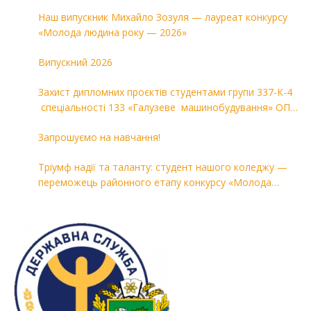
Наш випускник Михайло Зозуля — лауреат конкурсу
«Молода людина року — 2026»
Випускний 2026
Захист дипломних проєктів студентами групи 337-К-4
спеціальності 133 «Галузеве машинобудування» ОПП
«Комп’ютерні технології в машинобудуванні»
Запрошуємо на навчання!
Тріумф надії та таланту: студент нашого коледжу —
переможець районного етапу конкурсу «Молода
людина року — 2026»