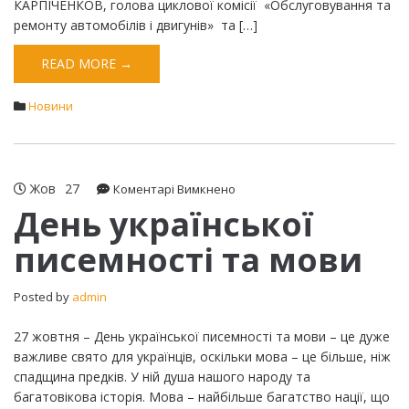
КАРПІЧЕНКОВ, голова циклової комісії «Обслуговування та
ремонту автомобілів і двигунів» та […]
READ MORE →
Новини
Жов
27
до
Коментарі Вимкнено
День
День української
української
писемності та мови
писемності
та
мови
Posted by
admin
27 жовтня – День української писемності та мови – це дуже
важливе свято для українців, оскільки мова – це більше, ніж
спадщина предків. У ній душа нашого народу та
багатовікова історія. Мова – найбільше багатство нації, що