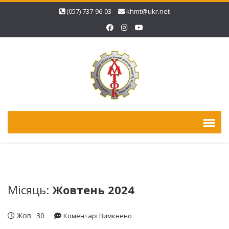
(057) 737-96-03
khmt@ukr.net
Місяць:
Жовтень 2024
Жов
30
до
Коментарі Вимкнено
28