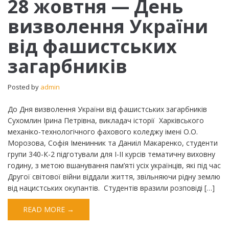
28 жовтня — День
жовтня
визволення України
—
День
від фашистських
визволення
України
загарбників
від
фашистських
загарбників
Posted by
admin
До Дня визволення України від фашистських загарбників
Сухомлин Ірина Петрівна, викладач історії Харківського
механіко-технологічного фахового коледжу імені О.О.
Морозова, Софія Іменинник та Даниіл Макаренко, студенти
групи 340-К-2 підготували для I-II курсів тематичну виховну
годину, з метою вшанування пам’яті усіх українців, які під час
Другої світової війни віддали життя, звільняючи рідну землю
від нацистських окупантів. Студентів вразили розповіді […]
READ MORE →