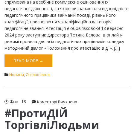
спрямована на всебічне комплексне оцінювання їх
педагогічної діяльності, за якою визначаються відповідність
педагогічного працівника займаній посаді, рівень його
кваліфікації, присвоюються кваліфікаційна категорія,
педагогічне звання. Атестація є обов’язковою! 18 вересня
2024 року заступник директора Тетяна Бєлова в онлайн-
режимі провела для всіх педагогічних працівників коледжу
методичний діалог «Положення про атестацію в дії». […]
READ MORE →
Новини
,
Оголошення
Жов
18
до
Коментарі Вимкнено
#ПротиДІЙ
#ПротиДІЙ
ТоргівліЛюдьми
ТоргівліЛюдьми