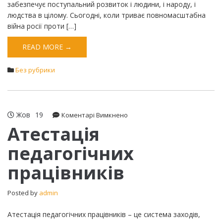
забезпечує поступальний розвиток і людини, і народу, і
людства в цілому. Сьогодні, коли триває повномасштабна
війна росії проти […]
READ MORE →
Без рубрики
Жов
19
до
Коментарі Вимкнено
Атестація
Атестація
педагогічних
педагогічних
працівників
працівників
Posted by
admin
Атестація педагогічних працівників – це система заходів,