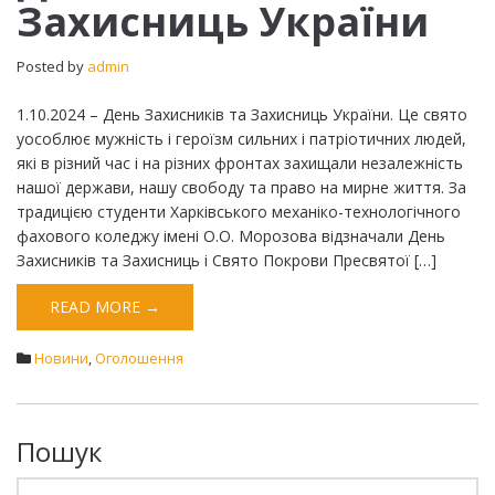
Захисниць України
та
Захисниць
України
Posted by
admin
1.10.2024 – День Захисників та Захисниць України. Це свято
уособлює мужність і героїзм сильних і патріотичних людей,
які в різний час і на різних фронтах захищали незалежність
нашої держави, нашу свободу та право на мирне життя. За
традицією студенти Харківського механіко-технологічного
фахового коледжу імені О.О. Морозова відзначали День
Захисників та Захисниць і Свято Покрови Пресвятої […]
READ MORE →
Новини
,
Оголошення
Пошук