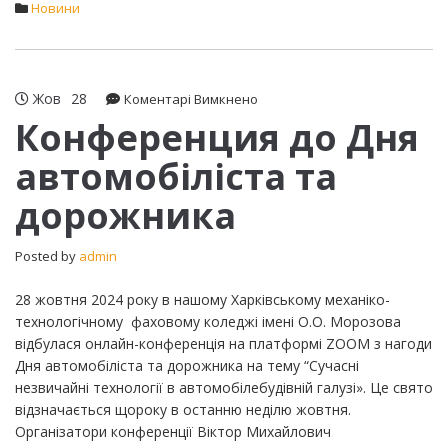
Новини
Жов
28
до
Коментарі Вимкнено
Конференция
Конференция до Дня
до
автомобіліста та
Дня
автомобіліста
дорожника
та
дорожника
Posted by
admin
28 жовтня 2024 року в нашому Харківському механіко-
технологічному фаховому коледжі імені О.О. Морозова
відбулася онлайн-конференція на платформі ZOOM з нагоди
Дня автомобіліста та дорожника на тему “Сучасні
незвичайні технології в автомобілебудівній галузі». Це свято
відзначається щороку в останню неділю жовтня.
Організатори конференції Віктор Михайлович