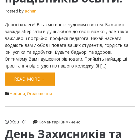
працівників
освіти!
Posted by
admin
Дорогі колеги! Вітаємо вас із чудовим святом. Бажаємо
завжди зберігати в душі любов до своєї важкої, але такої
важливої і потрібної професії педагога. Нехай наснаги
додають вам любов і повага ваших студентів, гордість за
їхні успіхи та здобутки. Будьте бадьорі та здорові.
Оптимізму Вам і душевної рівноваги. Прийміть найщиріші
привітання від студентів нашого коледжу. Зі […]
READ MORE →
Новини
,
Оголошення
Жов
01
до
Коментарі Вимкнено
День
День Захисників та
Захисників