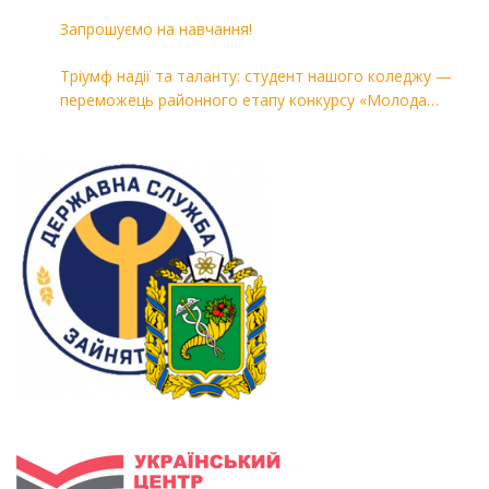
«Комп’ютерні технології в машинобудуванні»
Запрошуємо на навчання!
Тріумф надії та таланту: студент нашого коледжу —
переможець районного етапу конкурсу «Молода
людина року — 2026»