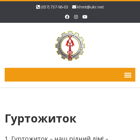
(057) 737-96-03
khmt@ukr.net
Гуртожиток
1. Гуртожиток – наш рідний дім! –