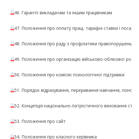
46. Гарантії викладачам та іншим працівникам
47. Положення про оплату праці, тарифні ставки і посадов
48. Положення про раду з профілатики правопорушень
49. Положення про організацію військово-облікової робо
50. Положення про комісію психологічної підтримки
51. Порядок відрахування, переривання навчання, поновле
52. Концепція національно-патріотичного виховання студ
53. Положення про сайт
54. Положення про класного керівника