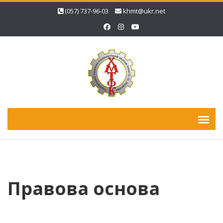
(057) 737-96-03
khmt@ukr.net
Правова основа