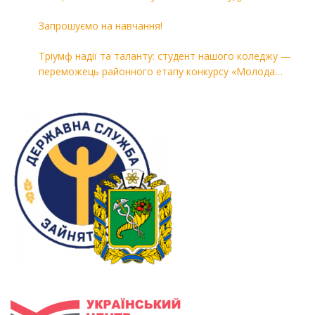
«Комп’ютерні технології в машинобудуванні»
Запрошуємо на навчання!
Тріумф надії та таланту: студент нашого коледжу —
переможець районного етапу конкурсу «Молода
людина року — 2026»