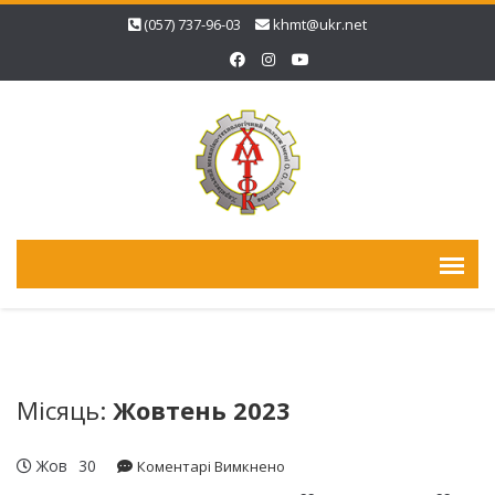
(057) 737-96-03
khmt@ukr.net
Місяць:
Жовтень 2023
Жов
30
до
Коментарі Вимкнено
З