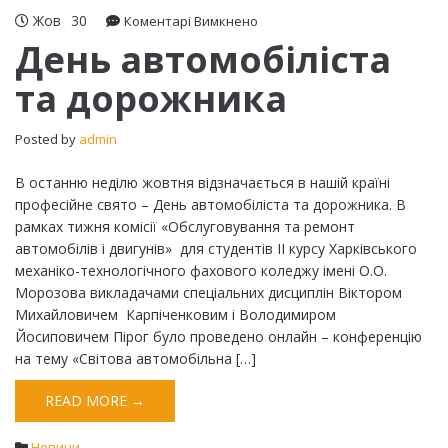
Жов
30
до
Коментарі Вимкнено
День
День автомобіліста
автомобіліста
та дорожника
та
дорожника
Posted by
admin
В останню неділю жовтня відзначається в нашій країні
професійне свято – День автомобіліста та дорожника. В
рамках тижня комісії «Обслуговування та ремонт
автомобілів і двигунів» для студентів II курсу Харківського
механіко-технологічного фахового коледжу імені О.О.
Морозова викладачами спеціальних дисциплін Віктором
Михайловичем Карпіченковим і Володимиром
Йосиповичем Пірог було проведено онлайн – конференцію
на тему «Світова автомобільна […]
READ MORE →
Новини