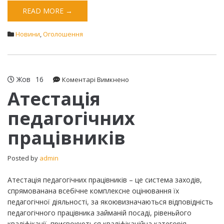
READ MORE →
Новини
,
Оголошення
Жов
16
до
Коментарі Вимкнено
Атестація
Атестація
педагогічних
педагогічних
працівників
працівників
Posted by
admin
Атестація педагогічних працівників – це система заходів,
спрямованана всебічне комплексне оцінювання їх
педагогічної діяльності, за якоювизначаються відповідність
педагогічного працівника займаній посаді, рівеньйого
кваліфікації, присвоюються кваліфікаційна категорія,