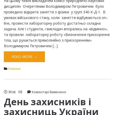
На цьому тижні викладачем комісії природничо-наукових
дисциплін Очеретяним Володимиром Петровичем було
проведено відкрите заняття з фізики у групі 340-К-Д-1. В
умовах військового стану, коли заняття відбуваються on–
line, провести лабораторну роботу достатньо складна
задача. Але і студенти, і викладач впорались на «відмінно»,
та провели лабораторну роботу «Визначення прискорення
тіла, що рухається прямолінійно з прискоренням».
Володимиром Петровичем […]
READ MORE →
Новини
Жов
08
до
Коментарі Вимкнено
День
День захисників і
захисників
захисниць України
і
захисниць