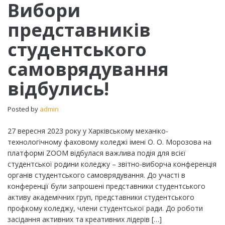
Вибори
Вибори
представників
представників
студентського
самоврядування
студентського
відбулись!
самоврядування
відбулись!
Posted by
admin
27 вересня 2023 року у Харківському механіко-
технологічному фаховому коледжі імені О. О. Морозова на
платформі ZOOM відбулася важлива подія для всієї
студентської родини коледжу – звітно-виборча конференція
органів студентського самоврядування. До участі в
конференції були запрошені представники студентського
активу академічних груп, представники студентського
профкому коледжу, члени студентської ради. До роботи
засідання активних та креативних лідерів […]