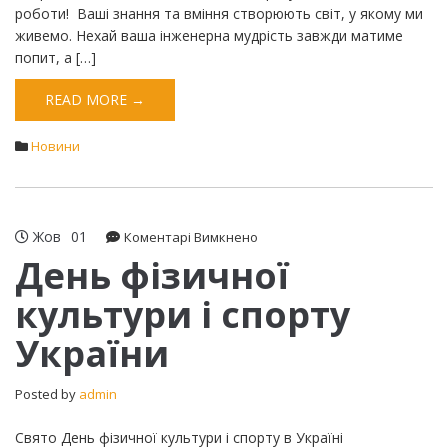
роботи! Ваші знання та вміння створюють світ, у якому ми
живемо. Нехай ваша інженерна мудрість завжди матиме
попит, а […]
READ MORE →
Новини
Жов
01
до
Коментарі Вимкнено
День
День фізичної
фізичної
культури і спорту
культури
і
України
спорту
України
Posted by
admin
Свято День фізичної культури і спорту в Україні