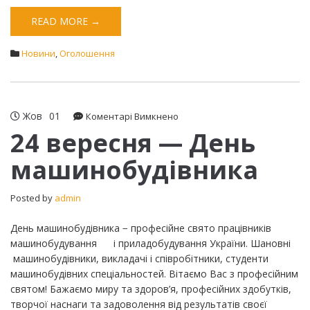
READ MORE →
Новини
,
Оголошення
Жов
01
до
Коментарі Вимкнено
24
24 вересня — День
вересня
машинобудівника
—
День
машинобудівника
Posted by
admin
День машинобудівника − професійне свято працівників
машинобудування і приладобудування України. Шановні
машинобудівники, викладачі і співробітники, студенти
машинобудівних спеціальностей. Вітаємо Вас з професійним
святом! Бажаємо миру та здоров’я, професійних здобутків,
творчої наснаги та задоволення від результатів своєї