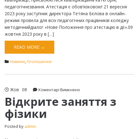
педагогічнезвання. Атестація є обов’язковою! 21 вересня
2023 року заступник директора Тетяна Бєлова в онлайн-
режимі провела для всіх педагогічних працівників коледжу
методичнийдіалог «Нове Положення про атестацію в дії».09
жовтня 2023 року в […]
READ MORE →
Новини
,
Оголошення
Жов
08
до
Коментарі Вимкнено
Відкрите
Відкрите заняття з
заняття
фізики
з
фізики
Posted by
admin