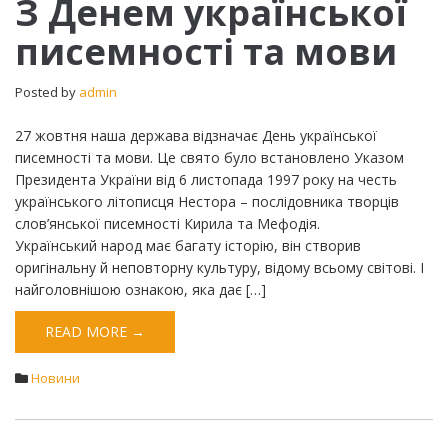
З Денем української
Денем
писемності та мови
української
писемності
та
Posted by
admin
мови
27 жовтня наша держава відзначає День української
писемності та мови. Це свято було встановлено Указом
Президента України від 6 листопада 1997 року на честь
українського літописця Нестора – послідовника творців
слов’янської писемності Кирила та Мефодія.
Український народ має багату історію, він створив
оригінальну й неповторну культуру, відому всьому світові. І
найголовнішою ознакою, яка дає […]
READ MORE →
Новини