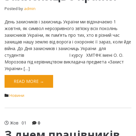
України
Posted by
admin
День захисників і захисниць України ми відзначаємо 1
жовтня, як символ нерозривного зв’язку всіх поколінь
захисників України, як пам’ять про тих, хто в різний час
захищав нашу землю від ворога і охороняє її зараз, коли йде
війна. До Дня захисників і захисниць України для
студентів І курсу ХМТФК імені О. О.
Морозова під керівництвом викладача предмета «Захист
України» […]
READ MORE →
Новини
Жов
01
0
З днем працівників