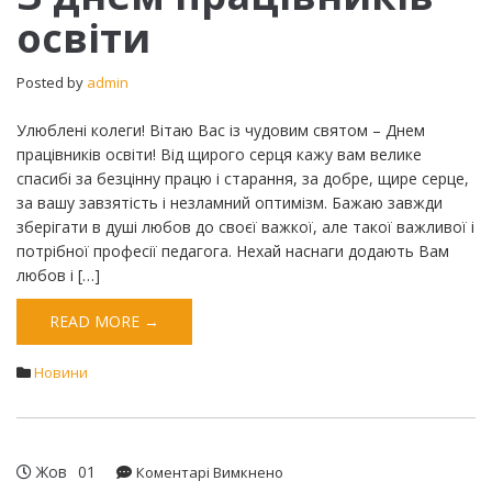
освіти
Posted by
admin
Улюблені колеги! Вітаю Вас із чудовим святом – Днем
працівників освіти! Від щирого серця кажу вам велике
спасибі за безцінну працю і старання, за добре, щире серце,
за вашу завзятість і незламний оптимізм. Бажаю завжди
зберігати в душі любов до своєї важкої, але такої важливої і
потрібної професії педагога. Нехай наснаги додають Вам
любов і […]
READ MORE →
Новини
Жов
01
до
Коментарі Вимкнено