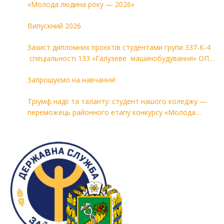
«Молода людина року — 2026»
Випускний 2026
Захист дипломних проєктів студентами групи 337-К-4
спеціальності 133 «Галузеве машинобудування» ОПП
«Комп’ютерні технології в машинобудуванні»
Запрошуємо на навчання!
Тріумф надії та таланту: студент нашого коледжу —
переможець районного етапу конкурсу «Молода
людина року — 2026»