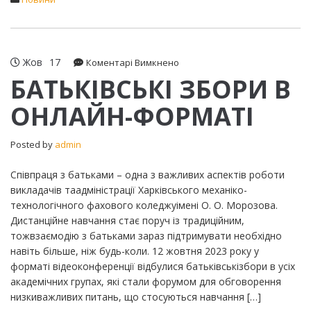
Жов
17
до
Коментарі Вимкнено
БАТЬКІВСЬКІ
БАТЬКІВСЬКІ ЗБОРИ В
ЗБОРИ
ОНЛАЙН-ФОРМАТІ
В
ОНЛАЙН-
ФОРМАТІ
Posted by
admin
Співпраця з батьками – одна з важливих аспектів роботи
викладачів таадміністрації Харківського механіко-
технологічного фахового коледжуімені О. О. Морозова.
Дистанційне навчання стає поруч із традиційним,
тожвзаємодію з батьками зараз підтримувати необхідно
навіть більше, ніж будь-коли. 12 жовтня 2023 року у
форматі відеоконференції відбулися батьківськізбори в усіх
академічних групах, які стали форумом для обговорення
низкиважливих питань, що стосуються навчання […]