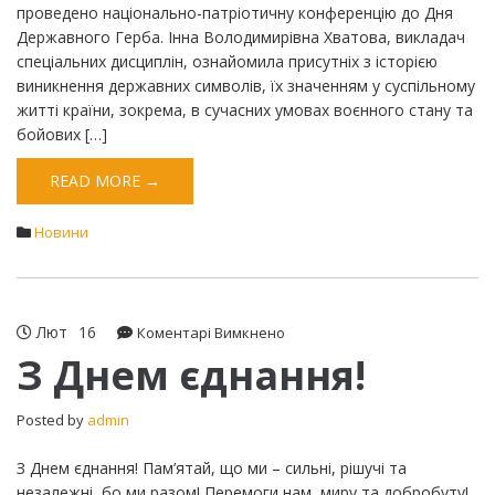
проведено національно-патріотичну конференцію до Дня
Державного Герба. Інна Володимирівна Хватова, викладач
спеціальних дисциплін, ознайомила присутніх з історією
виникнення державних символів, їх значенням у суспільному
житті країни, зокрема, в сучасних умовах воєнного стану та
бойових […]
READ MORE →
Новини
Лют
16
до
Коментарі Вимкнено
З
З Днем єднання!
Днем
єднання!
Posted by
admin
З Днем єднання! Пам’ятай, що ми – сильні, рішучі та
незалежні, бо ми разом! Перемоги нам, миру та добробуту!