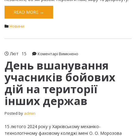
READ MORE →
Новини
Лют
15
до
Коментарі Вимкнено
День
День вшанування
вшанування
учасників бойових
учасників
бойових
дій на території
дій
на
інших держав
території
інших
держав
Posted by
admin
15 лютого 2024 року у Харківському механіко-
технологічному фаховому коледжі імені О. О. Морозова