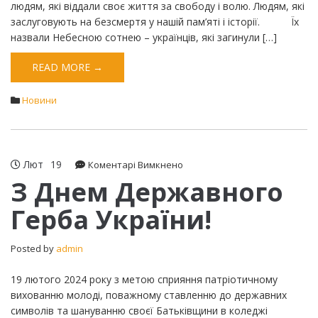
людям, які віддали своє життя за свободу і волю. Людям, які
заслуговують на безсмертя у нашій пам’яті і історії. Їх
назвали Небесною сотнею – українців, які загинули […]
READ MORE →
Новини
Лют
19
до
Коментарі Вимкнено
З
З Днем Державного
Днем
Герба України!
Державного
Герба
України!
Posted by
admin
19 лютого 2024 року з метою сприяння патріотичному
вихованню молоді, поважному ставленню до державних
символів та шануванню своєї Батьківщини в коледжі