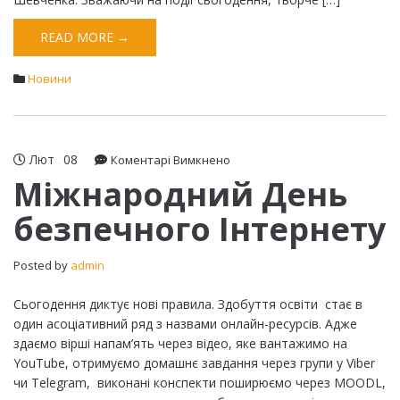
READ MORE →
Новини
Лют
08
до
Коментарі Вимкнено
Міжнародний
Міжнародний День
День
безпечного Інтернету
безпечного
Інтернету
Posted by
admin
Сьогодення диктує нові правила. Здобуття освіти стає в
один асоціативний ряд з назвами онлайн-ресурсів. Адже
здаємо вірші напам’ять через відео, яке вантажимо на
YouTube, отримуємо домашнє завдання через групи у Viber
чи Telegrаm, виконані конспекти поширюємо через MOODL,