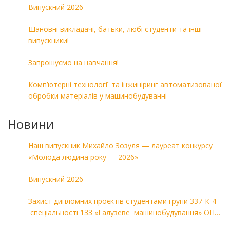
Випускний 2026
Шановні викладачі, батьки, любі студенти та інші
випускники!
Запрошуємо на навчання!
Комп’ютерні технології та інжиніринг автоматизованої
обробки матеріалів у машинобудуванні
Новини
Наш випускник Михайло Зозуля — лауреат конкурсу
«Молода людина року — 2026»
Випускний 2026
Захист дипломних проєктів студентами групи 337-К-4
спеціальності 133 «Галузеве машинобудування» ОПП
«Комп’ютерні технології в машинобудуванні»