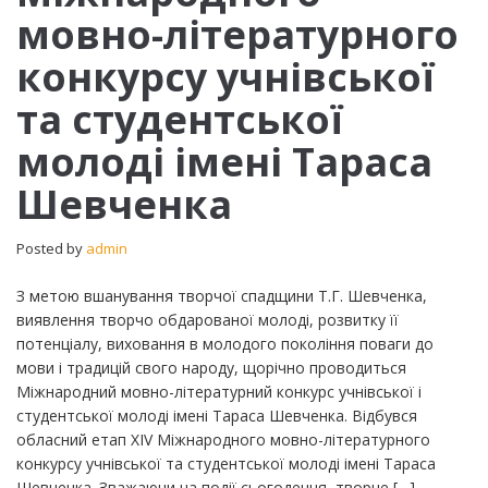
мовно-
мовно-літературного
літературного
конкурсу
конкурсу учнівської
учнівської
та
та студентської
студентської
молоді
молоді імені Тараса
імені
Тараса
Шевченка
Шевченка
Posted by
admin
З метою вшанування творчої спадщини Т.Г. Шевченка,
виявлення творчо обдарованої молоді, розвитку її
потенціалу, виховання в молодого покоління поваги до
мови і традицій свого народу, щорічно проводиться
Міжнародний мовно-літературний конкурс учнівської і
студентської молоді імені Тараса Шевченка. Відбувся
обласний етап ХІV Міжнародного мовно-літературного
конкурсу учнівської та студентської молоді імені Тараса
Шевченка. Зважаючи на події сьогодення, творче […]