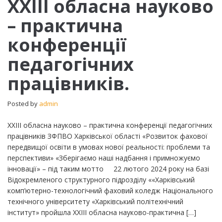
XXIII обласна науково
обласна
– практична
науково
–
конференції
практична
конференції
педагогічних
педагогічних
працівників.
працівників.
Posted by
admin
XXIII обласна науково – практична конференції педагогічних
працівників ЗФПВО Харківської області «Розвиток фахової
передвищої освіти в умовах нової реальності: проблеми та
перспективи» «Зберігаємо наші надбання і примножуємо
інновації» – під таким мотто 22 лютого 2024 року на базі
Відокремленого структурного підрозділу ««Харківський
комп’ютерно-технологічний фаховий коледж Національного
технічного університету «Харківський політехнічний
інститут» пройшла ХХІІІ обласна науково-практична […]