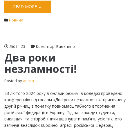
READ MORE →
Новини
Лют
23
до
Коментарі Вимкнено
Два
Два роки
роки
незламності!
незламності!
Posted by
admin
23 лютого 2024 року в онлайн режимі в коледжі проведено
конференцію під гаслом «Два роки незламності», присвячену
другій річниці з початку повномасштабного вторгнення
російської федерації в Україну. Під час заходу студенти,
викладачі та співробітники вшанувати пам’ять усіх тих, хто
загинув внаслідок збройної агресії російської федерації