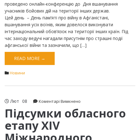
проведено онлайн-конференцію до Дня вшанування
учасників бойових дій на території інших держав.
Цей день – День пам’яті про війну в Афганістані,
вшанування усіх воїнів, яким довелося виконувати
інтернаціональний обов’язок на території інших країн. Під
час заходу ведучі нагадали присутнім про страшні події
афганської війни та зазначили, що […]
READ MORE →
Новини
Лют
08
до
Коментарі Вимкнено
Підсумки
Підсумки обласного
обласного
етапу ХІV
етапу
ХІV
Міжнародного
Міжнародного