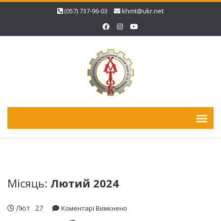
(057) 737-96-03
khmt@ukr.net
Місяць:
Лютий 2024
Лют
27
до
Коментарі Вимкнено
XXIII