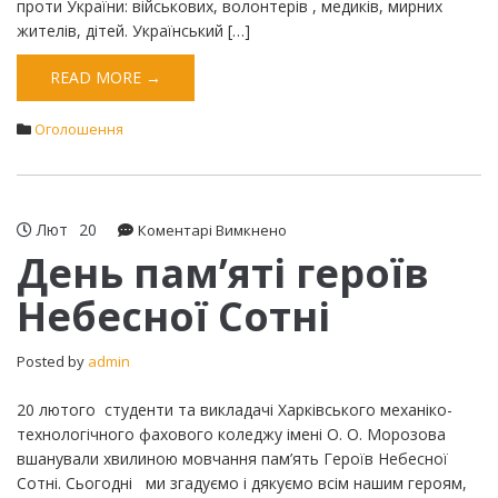
проти України: військових, волонтерів , медиків, мирних
жителів, дітей. Український […]
READ MORE →
Оголошення
Лют
20
до
Коментарі Вимкнено
День
День пам’яті героїв
пам’яті
Небесної Сотні
героїв
Небесної
Сотні
Posted by
admin
20 лютого студенти та викладачі Харківського механіко-
технологічного фахового коледжу імені О. О. Морозова
вшанували хвилиною мовчання пам’ять Героїв Небесної
Сотні. Сьогодні ми згадуємо і дякуємо всім нашим героям,