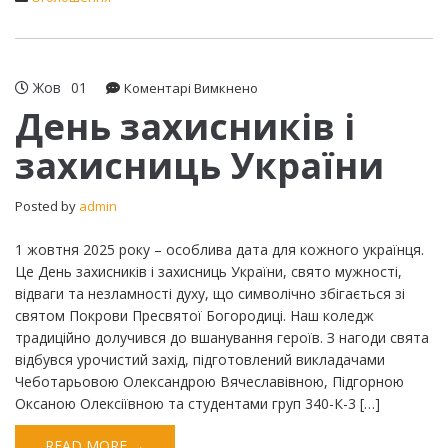
Жов
01
до
Коментарі Вимкнено
День
День захисників і
захисників
захисниць України
і
захисниць
України
Posted by
admin
1 жовтня 2025 року – особлива дата для кожного українця.
Це День захисників і захисниць України, свято мужності,
відваги та незламності духу, що символічно збігається зі
святом Покрови Пресвятої Богородиці. Наш коледж
традиційно долучився до вшанування героїв. З нагоди свята
відбувся урочистий захід, підготовлений викладачами
Чеботарьовою Олександрою Вячеславівною, Підгорною
Оксаною Олексіївною та студентами груп 340-К-3 […]
READ MORE →