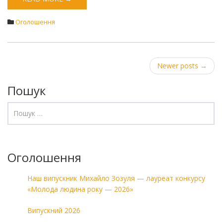
Оголошення
Post
Newer posts
→
navigation
Пошук
Оголошення
Наш випускник Михайло Зозуля — лауреат конкурсу
«Молода людина року — 2026»
Випускний 2026