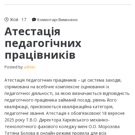
Жов
17
до
Коментарі Вимкнено
Атестація
Атестація
педагогічних
педагогічних
працівників
працівників
Posted by
admin
Атестація педагогічних працівників – це система заходів,
спрямована на всебічне комплексне оцінювання їх
педагогічної діяльності, за якою визначаються відповідність
педагогічного працівника займаній посаді, рівень його
кваліфікації, присвоюються кваліфікаційна категорія,
педагогічне звання. Атестація є обов’язковою! 18 вересня
2025 року Т.В.О. Директора Харківського механіко-
технологічного фахового коледжу імені О.О. Морозова
Тетяна Бєлова в онлайн-режимі провела для всіх