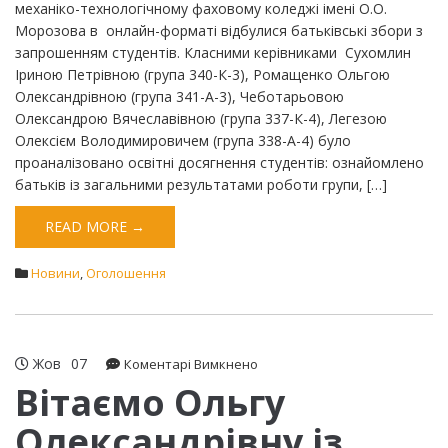
механіко-технологічному фаховому коледжі імені О.О.
Морозова в онлайн-форматі відбулися батьківські збори з
запрошенням студентів. Класними керівниками Сухомлин
Іриною Петрівною (група 340-К-3), Ромащенко Ольгою
Олександрівною (група 341-А-3), Чеботарьовою
Олександрою Вячеславівною (група 337-К-4), Легезою
Олексієм Володимировичем (група 338-А-4) було
проаналізовано освітні досягнення студентів: ознайомлено
батьків із загальними результатами роботи групи, […]
READ MORE →
Новини
,
Оголошення
Жов
07
до
Коментарі Вимкнено
Вітаємо
Вітаємо Ольгу
Ольгу
Олександрівну із
Олександрівну
із