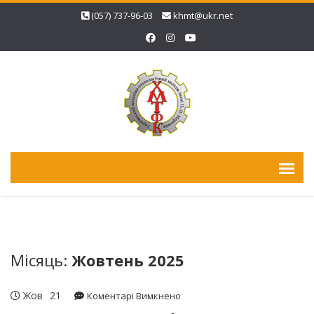
(057) 737-96-03
khmt@ukr.net
Місяць:
Жовтень 2025
Жов
21
до
Коментарі Вимкнено
Чергове