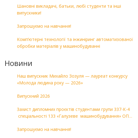
Шановні викладачі, батьки, любі студенти та інші
випускники!
Запрошуємо на навчання!
Комп’ютерні технології та інжиніринг автоматизованої
обробки матеріалів у машинобудуванні
Новини
Наш випускник Михайло Зозуля — лауреат конкурсу
«Молода людина року — 2026»
Випускний 2026
Захист дипломних проєктів студентами групи 337-К-4
спеціальності 133 «Галузеве машинобудування» ОПП
«Комп’ютерні технології в машинобудуванні»
Запрошуємо на навчання!