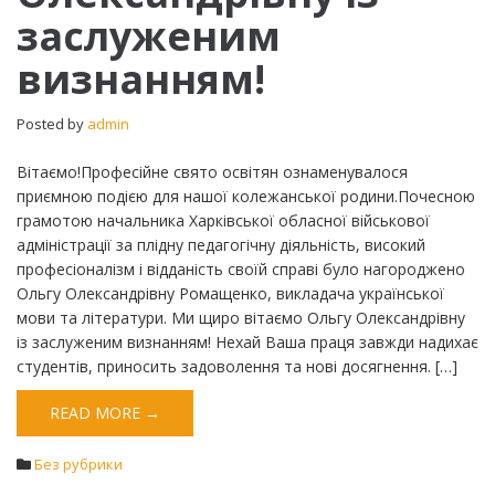
заслуженим
заслуженим
визнанням!
визнанням!
Posted by
admin
Вітаємо!Професійне свято освітян ознаменувалося
приємною подією для нашої колежанської родини.Почесною
грамотою начальника Харківської обласної військової
адміністрації за плідну педагогічну діяльність, високий
професіоналізм і відданість своїй справі було нагороджено
Ольгу Олександрівну Ромащенко, викладача української
мови та літератури. Ми щиро вітаємо Ольгу Олександрівну
із заслуженим визнанням! Нехай Ваша праця завжди надихає
студентів, приносить задоволення та нові досягнення. […]
READ MORE →
Без рубрики