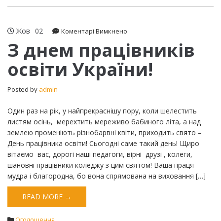
Жов
02
до
Коментарі Вимкнено
З
З днем працівників
днем
освіти України!
працівників
освіти
України!
Posted by
admin
Один раз на рік, у найпрекраснішу пору, коли шелестить
листям осінь, мерехтить мереживо бабиного літа, а над
землею променіють різнобарвні квіти, приходить свято –
День працівника освіти! Сьогодні саме такий день! Щиро
вітаємо вас, дорогі наші педагоги, вірні друзі , колеги,
шановні працівники коледжу з цим святом! Ваша праця
мудра i благородна, бо вона спрямована на виховання […]
READ MORE →
Оголошення