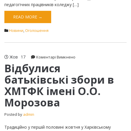
педагогічних працівників коледжу […]
READ MORE →
Новини
,
Оголошення
Жов
17
до
Коментарі Вимкнено
Відбулися
Відбулися
батьківські
батьківські збори в
збори
в
ХМТФК імені О.О.
ХМТФК
імені
Морозова
О.О.
Морозова
Posted by
admin
Традиційно у першій половині жовтня у Харківському