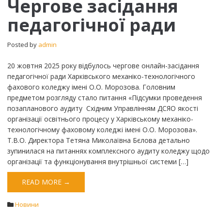
Чергове засідання
засідання
педагогічної ради
педагогічної
ради
Posted by
admin
20 жовтня 2025 року відбулось чергове онлайн-засідання
педагогічної ради Харківського механіко-технологічного
фахового коледжу імені О.О. Морозова. Головним
предметом розгляду стало питання «Підсумки проведення
позапланового аудиту Східним Управлінням ДСЯО якості
організації освітнього процесу у Харківському механіко-
технологічному фаховому коледжі імені О.О. Морозова».
Т.В.О. Директора Тетяна Миколаївна Бєлова детально
зупинилася на питаннях комплексного аудиту коледжу щодо
організації та функціонування внутрішньої системи […]
READ MORE →
Новини