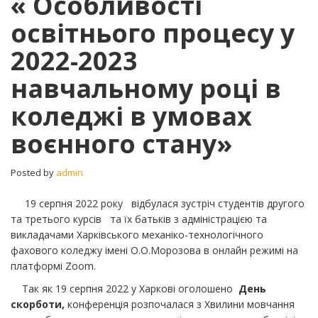
« Особливості
«
освітнього процесу у
Особливості
освітнього
2022-2023
процесу
у
навчальному році в
2022-
2023
коледжі в умовах
навчальному
році
воєнного стану»
в
коледжі
Posted by
admin
в
умовах
19 серпня 2022 року відбулася зустріч студентів другого
воєнного
стану»
та третього курсів та їх батьків з адміністрацією та
викладачами Харківського механіко-технологічного
фахового коледжу імені О.О.Морозова в онлайн режимі на
платформі Zoom.
Так як 19 серпня 2022 у Харкові оголошено
День
скорботи
,
конференція розпочалася з Хвилини мовчання