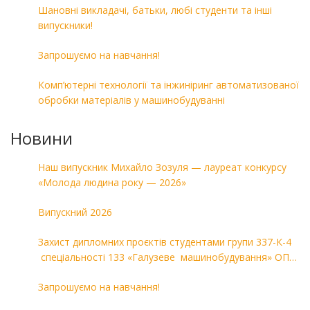
Шановні викладачі, батьки, любі студенти та інші
випускники!
Запрошуємо на навчання!
Комп’ютерні технології та інжиніринг автоматизованої
обробки матеріалів у машинобудуванні
Новини
Наш випускник Михайло Зозуля — лауреат конкурсу
«Молода людина року — 2026»
Випускний 2026
Захист дипломних проєктів студентами групи 337-К-4
спеціальності 133 «Галузеве машинобудування» ОПП
«Комп’ютерні технології в машинобудуванні»
Запрошуємо на навчання!