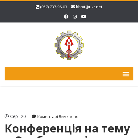
(057) 737-96-03
khmt@ukr.net
Сер
20
до
Коментарі Вимкнено
Конференція
Конференція на тему
на
тему