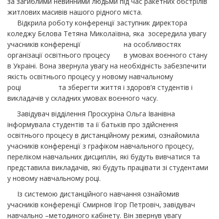
за загиблими невинними людьми під час ракетних обстрілів
житлових масивів нашого рідного міста.
Відкрила роботу конференції заступник директора
коледжу Бєлова Тетяна Миколаївна, яка зосередила увагу
учасників конференції на особливостях
організації освітнього процесу в умовах воєнного стану
в Украіні. Вона звернула увагу на необхідність забезпечити
якість освітнього процесу у новому навчальному
році та зберегти життя і здоров’я студентів і
викладачів у складних умовах воєнного часу.
Завідувач відділення Проскуріна Ольга Іванівна
інформувала студентів та ії батьків про здійснення
освітнього процесу в дистанційному режимі, ознайомила
учасників конференції з графіком навчального процесу,
переліком навчальних дисциплін, які будуть вивчатися та
представила викладачів, які будуть працівати зі студентами
у новому навчальному році.
Із системою дистанційного навчання ознайомив
учасників конференції Смирнов Ігор Петровіч, завідувач
навчально –методиного кабінету. Він звернув увагу