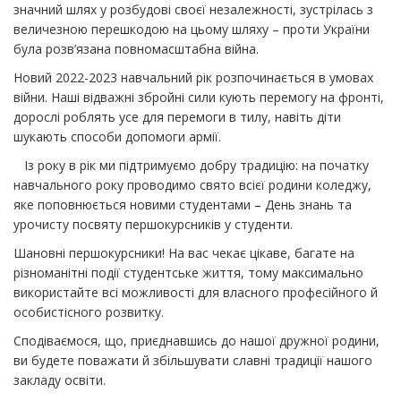
значний шлях у розбудові своєї незалежності, зустрілась з
величезною перешкодою на цьому шляху – проти України
була розв’язана повномасштабна війна.
Новий 2022-2023 навчальний рік розпочинається в умовах
війни. Наші відважні збройні сили кують перемогу на фронті,
дорослі роблять усе для перемоги в тилу, навіть діти
шукають способи допомоги армії.
Із року в рік ми підтримуємо добру традицію: на початку
навчального року проводимо свято всієї родини коледжу,
яке поповнюється новими студентами – День знань та
урочисту посвяту першокурсників у студенти.
Шановні першокурсники! На вас чекає цікаве, багате на
різноманітні події студентське життя, тому максимально
використайте всі можливості для власного професійного й
особистісного розвитку.
Сподіваємося, що, приєднавшись до нашої дружної родини,
ви будете поважати й збільшувати славні традиції нашого
закладу освіти.