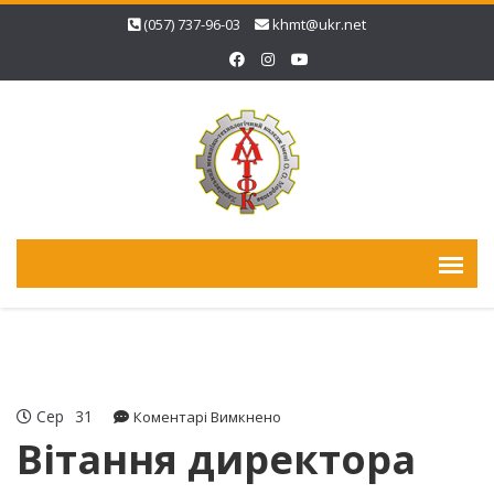
(057) 737-96-03
khmt@ukr.net
Сер
31
до
Коментарі Вимкнено
Вітання
Вітання директора
директора