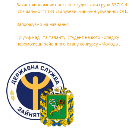
Захист дипломних проєктів студентами групи 337-К-4
спеціальності 133 «Галузеве машинобудування» ОПП
«Комп’ютерні технології в машинобудуванні»
Запрошуємо на навчання!
Тріумф надії та таланту: студент нашого коледжу —
переможець районного етапу конкурсу «Молода
людина року — 2026»