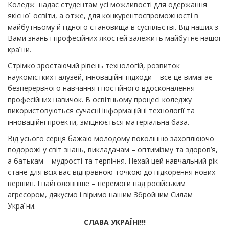
Коледж надає студентам усі можливості для одержання
якісної освіти, а отже, для конкурентоспроможності в
майбутньому й гідного становища в суспільстві. Від наших з
Вами знань і професійних якостей залежить майбутнє нашої
країни.
Стрімко зростаючий рівень технологій, розвиток
наукомістких галузей, інноваційні підходи – все це вимагає
безперервного навчання і постійного вдосконалення
професійних навичок. В освітньому процесі коледжу
використовуються сучасні інформаційні технології та
інноваційні проекти, зміцнюється матеріальна база.
Від усього серця бажаю молодому поколінню захоплюючої
подорожі у світ знань, викладачам – оптимізму та здоров’я,
а батькам – мудрості та терпіння. Нехай цей навчальний рік
стане для всіх вас відправною точкою до підкорення нових
вершин. І найголовніше – перемоги над російським
агресором, дякуємо і віримо нашим Збройним Силам
України.
СЛАВА УКРАЇНІ!!!