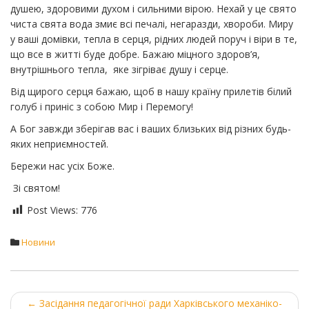
душею, здоровими духом і сильними вірою. Нехай у це свято
чиста свята вода змиє всі печалі, негаразди, хвороби. Миру
у ваші домівки, тепла в серця, рідних людей поруч і віри в те,
що все в житті буде добре. Бажаю міцного здоров’я,
внутрішнього тепла, яке зігріває душу і серце.
Від щирого серця бажаю, щоб в нашу країну прилетів білий
голуб і приніс з собою Мир і Перемогу!
А Бог завжди зберігав вас і ваших близьких від різних будь-
яких неприємностей.
Бережи нас усіх Боже.
Зі святом!
Post Views:
776
Новини
Post
←
Засідання педагогічної ради Харківського механіко-