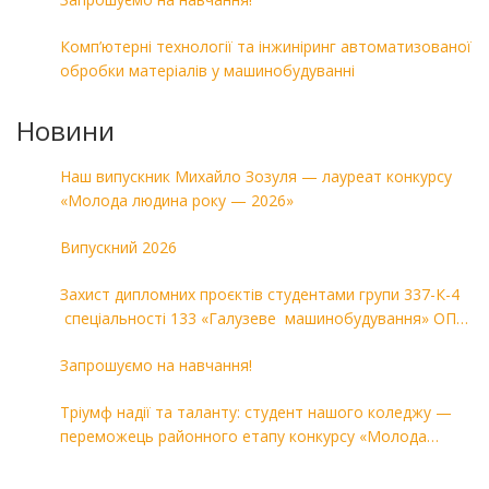
Комп’ютерні технології та інжиніринг автоматизованої
обробки матеріалів у машинобудуванні
Новини
Наш випускник Михайло Зозуля — лауреат конкурсу
«Молода людина року — 2026»
Випускний 2026
Захист дипломних проєктів студентами групи 337-К-4
спеціальності 133 «Галузеве машинобудування» ОПП
«Комп’ютерні технології в машинобудуванні»
Запрошуємо на навчання!
Тріумф надії та таланту: студент нашого коледжу —
переможець районного етапу конкурсу «Молода
людина року — 2026»