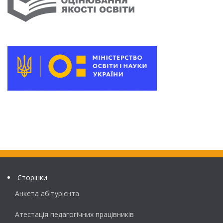
Сторінки
Анкета абітурієнта
Атестація педагогічних працівників