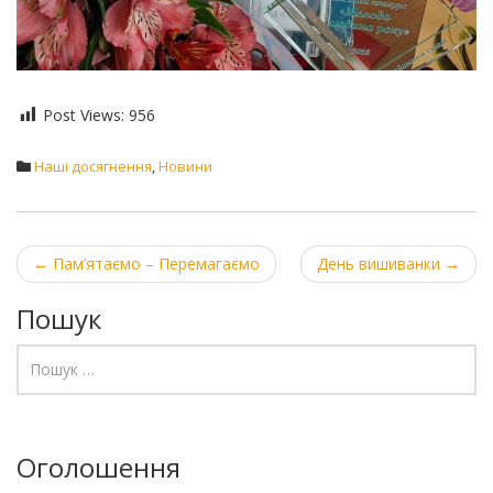
Post Views:
956
Наші досягнення
,
Новини
Post
←
Пам’ятаємо – Перемагаємо
День вишиванки
→
navigation
Пошук
Оголошення