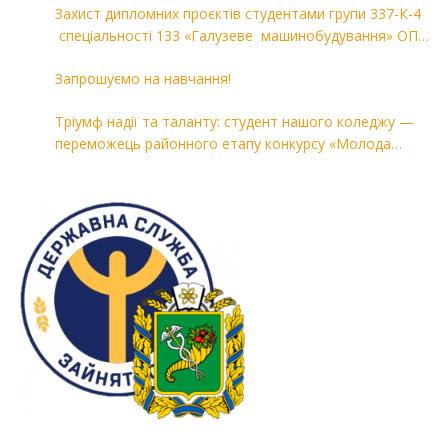
Захист дипломних проєктів студентами групи 337-К-4
спеціальності 133 «Галузеве машинобудування» ОПП
«Комп’ютерні технології в машинобудуванні»
Запрошуємо на навчання!
Тріумф надії та таланту: студент нашого коледжу —
переможець районного етапу конкурсу «Молода
людина року — 2026»