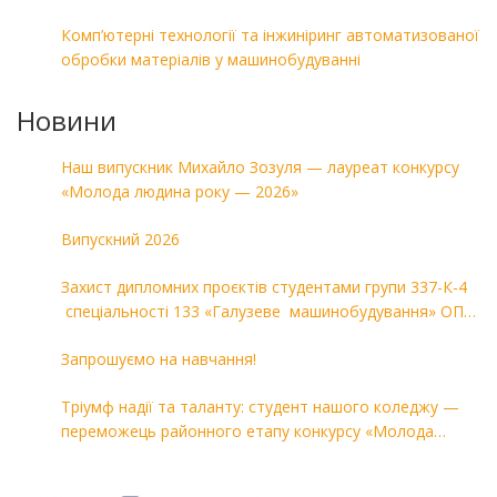
Комп’ютерні технології та інжиніринг автоматизованої
обробки матеріалів у машинобудуванні
Новини
Наш випускник Михайло Зозуля — лауреат конкурсу
«Молода людина року — 2026»
Випускний 2026
Захист дипломних проєктів студентами групи 337-К-4
спеціальності 133 «Галузеве машинобудування» ОПП
«Комп’ютерні технології в машинобудуванні»
Запрошуємо на навчання!
Тріумф надії та таланту: студент нашого коледжу —
переможець районного етапу конкурсу «Молода
людина року — 2026»