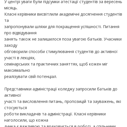
У центрі уваги були підсумки атестації студентів за вересень
місяць.
Класні керівники висвітлили академічні досягнення студентів
та
запропонували шляхи для покращення успішності. Питання
про відвідування
занять також не залишилося поза увагою батьків. Учасники
заходу
обговорили способи стимулювання студентів до активної
участі в лекціях,
семінарських та практичних заняттях, щоб кожен міг
максимально
реалізувати свій потенціал.
Представники адміністрації коледжу запросили батьків до
активної
участі та висловлення питань, пропозицій та зауважень, які
стосуються
роботи викладачів та адміністрації. Класні керівники
наголосили, що кожна
думка є важливою та враховується в роботі, а спільними