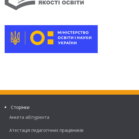
Сторінки
Анкета абітурієнта
Атестація педагогічних працівників