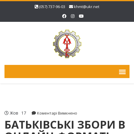
(057) 737-96-03
khmt@ukr.net
Жов
17
до
Коментарі Вимкнено
БАТЬКІВСЬКІ
БАТЬКІВСЬКІ ЗБОРИ В
ЗБОРИ
В