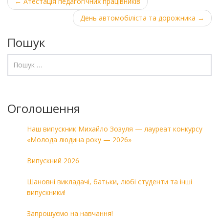
Post
←
Атестація педагогічних працівників
navigation
День автомобіліста та дорожника
→
Пошук
Оголошення
Наш випускник Михайло Зозуля — лауреат конкурсу
«Молода людина року — 2026»
Випускний 2026
Шановні викладачі, батьки, любі студенти та інші
випускники!
Запрошуємо на навчання!