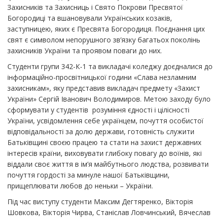
Захисників та Захисниць і Свято Покрови Пресвятої
Богородиці та вшановували Українських козаків,
заступницею, яких є Пресвята Богородиця. Поєднання цих
свят є символом непорушного зв’язку багатьох поколінь
захисників України та проявом поваги до них.
Студенти групи 342-К-1 та викладачі коледжу доєдналися до
інформаційно-просвітницької години «Слава незламним
захисникам», яку представив викладач предмету «Захист
України» Сергій Іванович Володимиров. Метою заходу було
сформувати у студентів розуміння єдності і цілісності
України, усвідомлення себе українцем, почуття особистої
відповідальності за долю держави, готовність служити
Батьківщині своєю працею та стати на захист державних
інтересів країни, виховувати глибоку повагу до воїнів, які
віддали своє життя в ім’я майбутнього людства, розвивати
почуття гордості за минуле нашої Батьківщини,
прищеплювати любов до неньки – України.
Під час виступу студенти Максим Дегтяренко, Вікторія
Шовкова, Вікторія Чирва, Станіслав Ловчинський, Вячеслав