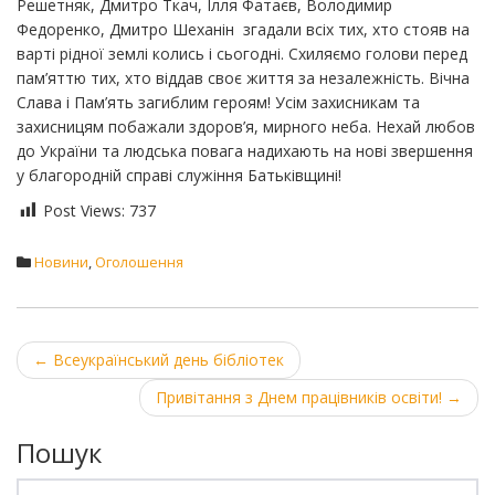
Решетняк, Дмитро Ткач, Ілля Фатаєв, Володимир
Федоренко, Дмитро Шеханін згадали всіх тих, хто стояв на
варті рідної землі колись і сьогодні. Схиляємо голови перед
пам’яттю тих, хто віддав своє життя за незалежність. Вічна
Слава і Пам’ять загиблим героям! Усім захисникам та
захисницям побажали здоров’я, мирного неба. Нехай любов
до України та людська повага надихають на нові звершення
у благородній справі служіння Батьківщині!
Post Views:
737
Новини
,
Оголошення
Post
←
Всеукраїнський день бібліотек
navigation
Привітання з Днем працівників освіти!
→
Пошук