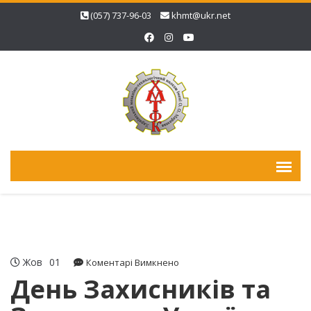
(057) 737-96-03
khmt@ukr.net
Жов
01
до
Коментарі Вимкнено
День
День Захисників та
Захисників
та