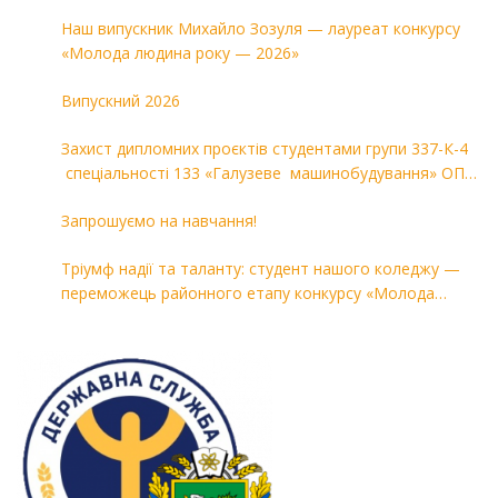
Наш випускник Михайло Зозуля — лауреат конкурсу
«Молода людина року — 2026»
Випускний 2026
Захист дипломних проєктів студентами групи 337-К-4
спеціальності 133 «Галузеве машинобудування» ОПП
«Комп’ютерні технології в машинобудуванні»
Запрошуємо на навчання!
Тріумф надії та таланту: студент нашого коледжу —
переможець районного етапу конкурсу «Молода
людина року — 2026»