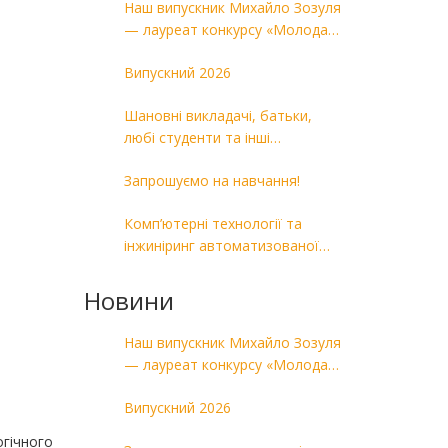
Наш випускник Михайло Зозуля
— лауреат конкурсу «Молода
людина року — 2026»
Випускний 2026
Шановні викладачі, батьки,
любі студенти та інші
випускники!
Запрошуємо на навчання!
Комп’ютерні технології та
інжиніринг автоматизованої
обробки матеріалів у
машинобудуванні
Новини
Наш випускник Михайло Зозуля
— лауреат конкурсу «Молода
людина року — 2026»
Випускний 2026
огічного