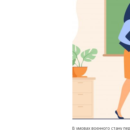
заняття
з
дисципліни
«Деталі
машин»
В умовах воєнного стану пер