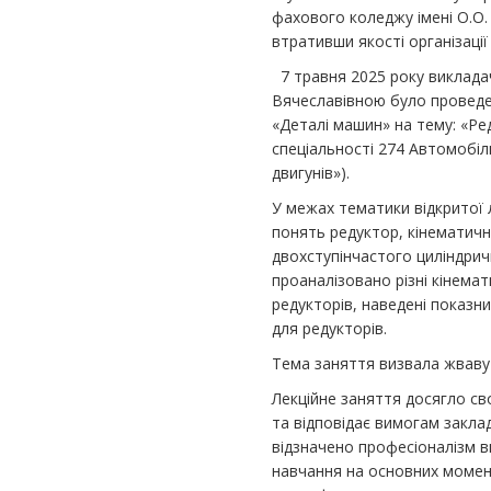
фахового коледжу імені О.О.
втративши якості організації
7 травня 2025 року виклада
Вячеславівною було проведе
«Деталі машин» на тему: «Ред
спеціальності 274 Автомобі
двигунів»).
У межах тематики відкритої
понять редуктор, кінематична
двохступінчастого циліндрич
проаналізовано різні кінемат
редукторів, наведені показн
для редукторів.
Тема заняття визвала жваву 
Лекційне заняття досягло с
та відповідає вимогам заклад
відзначено професіоналізм в
навчання на основних момен