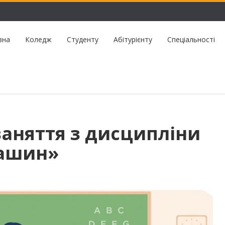
вна
Коледж
Студенту
Абітурієнту
Спеціальності
заняття з дисципліни
машин»