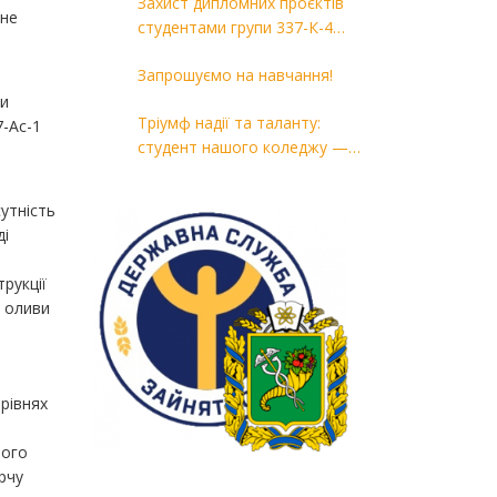
Захист дипломних проєктів
 не
студентами групи 337-К-4
спеціальності 133 «Галузеве
Запрошуємо на навчання!
машинобудування» ОПП
«Комп’ютерні технології в
ни
Тріумф надії та таланту:
машинобудуванні»
7-Ас-1
студент нашого коледжу —
переможець районного етапу
конкурсу «Молода людина року
утність
— 2026»
ді
трукції
у оливи
рівнях
ного
рчу