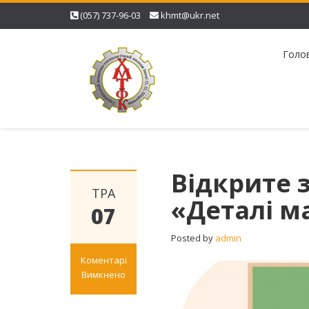
(057) 737-96-03
khmt@ukr.net
Голо
Відкрите 
ТРА
«Деталі 
07
Posted by
admin
Коментарі
Вимкнено
до
Відкрите