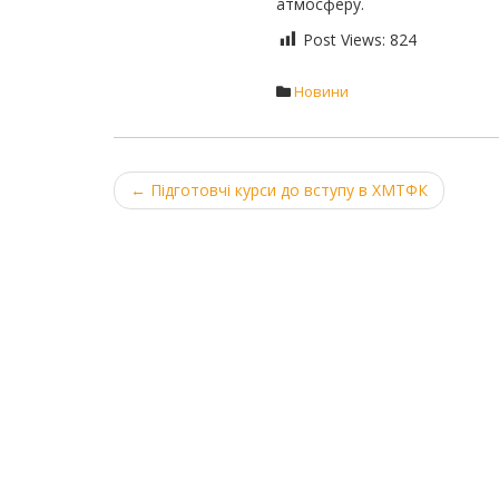
атмосферу.
Post Views:
824
Новини
Post
←
Підготовчі курси до вступу в ХМТФК
navigation