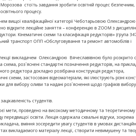
 Морозова стоїть завдання зробити освітній процес безпечним,
 освітнього процесу.
чем вищої кваліфікаційної категорії Чеботарьовою Олександрою
но відкрите лекційне заняття – конференцію в ZOOM з дисциплі
уктори. Кінематичні схеми та класифікація редукторів» (група 34
льний транспорт ОПП «Обслуговування та ремонт автомобілів і
 лекції викладачем Олександрою Вячеславівною було розкрито с
 схема, роз`яснені стандартні позначення редукторів, на прикла
ного редуктора докладно розібрана конструкція редуктора,
ичні схеми, застосовані відеоматеріали, які ілюструють різні конс
ики для вибору оливи та надані роз`яснення щодо графіків вибор
зацікавленість студентів.
воєї мети, проведено на високому методичному та теоретичному 
у передвищої освіти. Лекція одержала схвальні відгуки, зокрема
икладача, вміння зосередити увагу студентів в умовах дистанцій
тах викладаємого матеріалу лекції, створити невимушену та тво