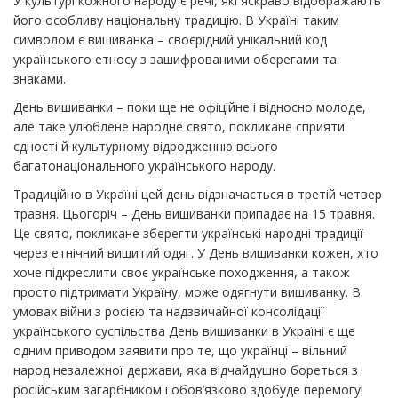
У культурі кожного народу є речі, які яскраво відображають
його особливу національну традицію. В Україні таким
символом є вишиванка – своєрідний унікальний код
українського етносу з зашифрованими оберегами та
знаками.
День вишиванки – поки ще не офіційне і відносно молоде,
але таке улюблене народне свято, покликане сприяти
єдності й культурному відродженню всього
багатонаціонального українського народу.
Традиційно в Україні цей день відзначається в третій четвер
травня. Цьогоріч – День вишиванки припадає на 15 травня.
Це свято, покликане зберегти українські народні традиції
через етнічний вишитий одяг. У День вишиванки кожен, хто
хоче підкреслити своє українське походження, а також
просто підтримати Україну, може одягнути вишиванку. В
умовах війни з росією та надзвичайної консолідації
українського суспільства День вишиванки в Україні є ще
одним приводом заявити про те, що українці – вільний
народ незалежної держави, яка відчайдушно бореться з
російським загарбником і обов’язково здобуде перемогу!