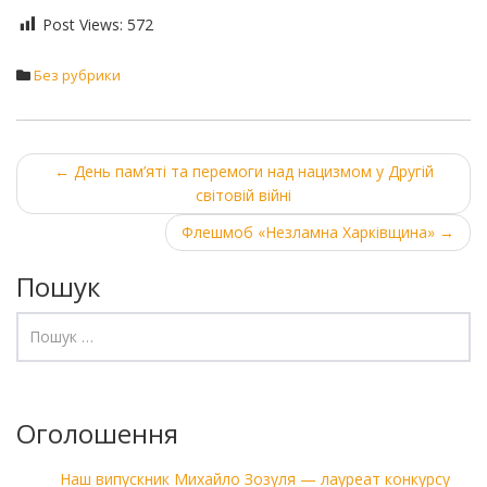
Post Views:
572
Без рубрики
Post
←
День пам’яті та перемоги над нацизмом у Другій
світовій війні
navigation
Флешмоб «Незламна Харківщина»
→
Пошук
Оголошення
Наш випускник Михайло Зозуля — лауреат конкурсу