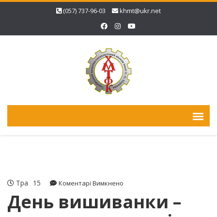
(057) 737-96-03
khmt@ukr.net
Тра
15
до
Коментарі Вимкнено
День
День вишиванки –
вишиванки
–