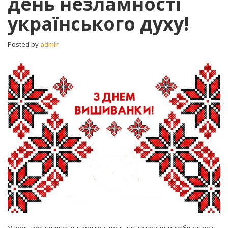
день незламності
день
українського духу!
незламності
українського
духу!
Posted by
admin