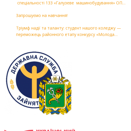
спеціальності 133 «Галузеве машинобудування» ОПП
«Комп’ютерні технології в машинобудуванні»
Запрошуємо на навчання!
Тріумф надії та таланту: студент нашого коледжу —
переможець районного етапу конкурсу «Молода
людина року — 2026»