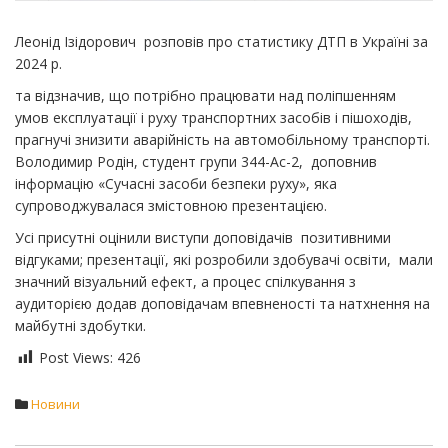
Леонід Ізідорович розповів про статистику ДТП в Україні за
2024 р.
та відзначив, що потрібно працювати над поліпшенням
умов експлуатації і руху транспортних засобів і пішоходів,
прагнучі знизити аварійність на автомобільному транспорті.
Володимир Родін, студент групи 344-Ас-2, доповнив
інформацію «Сучасні засоби безпеки руху», яка
супроводжувалася змістовною презентацією.
Усі присутні оцінили виступи доповідачів позитивними
відгуками; презентації, які розробили здобувачі освіти, мали
значний візуальний ефект, а процес спілкування з
аудиторією додав доповідачам впевненості та натхнення на
майбутні здобутки.
Post Views:
426
Новини