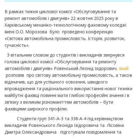
В рамках тижня циклової комісії «Обслуговування та
ремонт автомобілів і двигунів» 22 жовтня 2025 року в
Харківському механіко-технологічному фаховому коледжі
імені О.О. Морозова було проведено конференцію
«Світова автомобільна промисловість. Історія, розвиток,
сучасність».
З вітальним словом до студентів і викладачів звернувся
голова циклової комісії «Обслуговування та ремонту
автомобілів і двигунів» Ровенський Леонід Ізідорович
, який
розповів про світову автомобільну промисловість, а також
відзначив, що для успішного освоєння, швидкого
впровадження та раціонального використання нової техніки
майбутні фахівці повинні мати глибокі професійні знання і в
зв’язку з великим різноманіттям автомобілів – бути
фахівцями широкого профілю.
Студенти груп 341-А-3 та 338-А-4 під керівництвом
викладачів Ровенського Леоніда Ізідоровича та Лісовіна
Дмитра Олександровича підготували повідомлення та