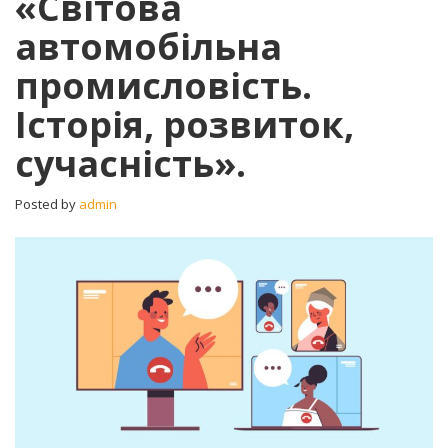
«Світова
промисловість.
автомобільна
Історія,
розвиток,
промисловість.
сучасність».
Історія, розвиток,
сучасність».
Posted by
admin