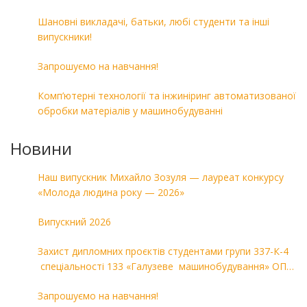
Шановні викладачі, батьки, любі студенти та інші
випускники!
Запрошуємо на навчання!
Комп’ютерні технології та інжиніринг автоматизованої
обробки матеріалів у машинобудуванні
Новини
Наш випускник Михайло Зозуля — лауреат конкурсу
«Молода людина року — 2026»
Випускний 2026
Захист дипломних проєктів студентами групи 337-К-4
спеціальності 133 «Галузеве машинобудування» ОПП
«Комп’ютерні технології в машинобудуванні»
Запрошуємо на навчання!