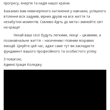
прогресу, енергія та надія нашої країни.
​Бажаємо вам невичерпного натхнення у навчанні, успішного
втілення всіх задумів, вірних друзів на все життя та
незабутніх моментів. ​Сміливо йдіть до мети і змінюйте світ
на краще!
​ Нехай ваші сесії будуть легкими, лекції – цікавими, а
позанавчальне життя – насиченим і повним яскравих
емоцій. Цінуйте цей час, адже саме тут ви закладаєте
фундамент вашого професійного та особистого успіху.
З повагою,
Адміністрація Коледжу