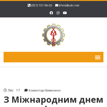
(057) 737-96-03
khmt@ukr.net
Лис
17
до
Коментарі Вимкнено
З
З Міжнародним днем
Міжнародним
днем