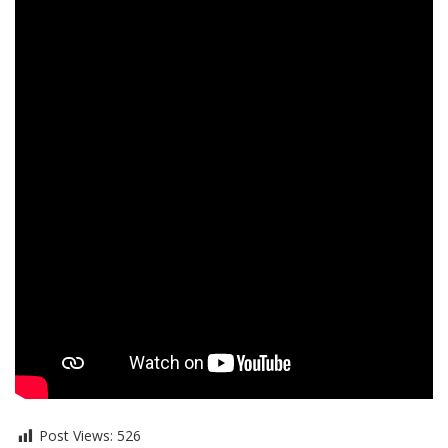
Post Views:
526