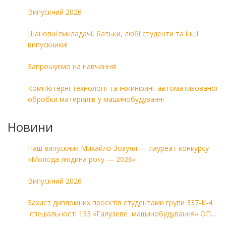
Випускний 2026
Шановні викладачі, батьки, любі студенти та інші
випускники!
Запрошуємо на навчання!
Комп’ютерні технології та інжиніринг автоматизованої
обробки матеріалів у машинобудуванні
Новини
Наш випускник Михайло Зозуля — лауреат конкурсу
«Молода людина року — 2026»
Випускний 2026
Захист дипломних проєктів студентами групи 337-К-4
спеціальності 133 «Галузеве машинобудування» ОПП
«Комп’ютерні технології в машинобудуванні»