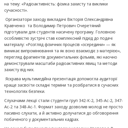
на тему: «Радіоактивність: фізика захисту та виклики
сучасності».
​ ​Організатори заходу викладачі Вікторія Олександрівна
Кравченко та Володимир Петрович Очеретяний
підготували для студентів насичену програму. Головною
особливістю зустрічі став комплексний підхід до подачі
матеріалу: «Розгляд фізичних процесів «зсередини» — як
виникає випромінювання та як воно взаємодіє з матерією»,
перегляд фрагментів документальних фільмів, які наочно
демонстрували масштаби радіоактивних явищ та методи
захисту від них.
​ Яскрава мультимедійна презентація допомогла аудиторії
краще засвоїти складні терміни та розібратися в сучасних
технологіях безпеки.
​Слухачами лекції стали студенти груп 342-К-2, 345-Ас-2, 347-
Ас-2 та 348-Ас-1. Формат заходу дозволив молоді не просто
пасивно слухати, а й активно долучатися до обговорення
побаченого у документальних кадрах.