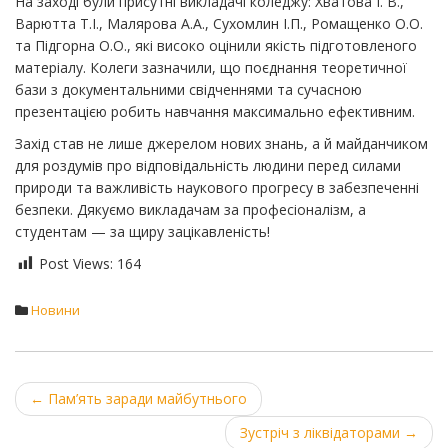
​На заході були присутні викладачі коледжу: Хватова І. В.,
Варютта Т.І., Малярова А.А., Сухомлин І.П., Ромащенко О.О.
та Підгорна О.О., які високо оцінили якість підготовленого
матеріалу. Колеги зазначили, що поєднання теоретичної
бази з документальними свідченнями та сучасною
презентацією робить навчання максимально ефективним.
Захід став не лише джерелом нових знань, а й майданчиком
для роздумів про відповідальність людини перед силами
природи та важливість наукового прогресу в забезпеченні
безпеки. Дякуємо викладачам за професіоналізм, а
студентам — за щиру зацікавленість!
Post Views:
164
Новини
Post
←
Пам’ять заради майбутнього
navigation
Зустріч з ліквідаторами
→