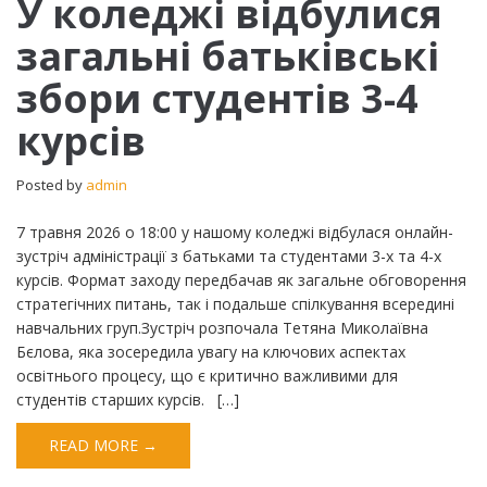
У коледжі відбулися
коледжі
загальні батьківські
відбулися
загальні
збори студентів 3-4
батьківські
збори
курсів
студентів
3-
4
Posted by
admin
курсів
7 травня 2026 о 18:00 у нашому коледжі відбулася онлайн-
зустріч адміністрації з батьками та студентами 3-х та 4-х
курсів. Формат заходу передбачав як загальне обговорення
стратегічних питань, так і подальше спілкування всередині
навчальних груп.​Зустріч розпочала Тетяна Миколаївна
Бєлова, яка зосередила увагу на ключових аспектах
освітнього процесу, що є критично важливими для
студентів старших курсів. ​ […]
READ MORE →