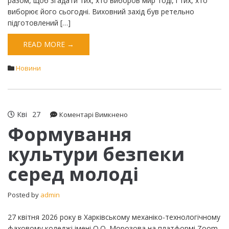
разом, щоб згадати тих, хто виборов мир тоді, і тих, хто
виборює його сьогодні. Виховний захід був ретельно
підготовлений […]
READ MORE →
Новини
Кві
27
до
Коментарі Вимкнено
Формування
Формування
культури
культури безпеки
безпеки
серед
серед молоді
молоді
Posted by
admin
27 квітня 2026 року в Харківському механіко-технологічному
фаховому коледжі імені О.О. Морозова на платформі Zoom