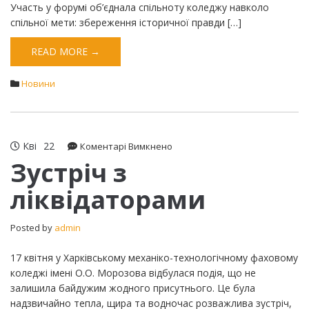
Участь у форумі об’єднала спільноту коледжу навколо
спільної мети: збереження історичної правди […]
READ MORE →
Новини
Кві
22
до
Коментарі Вимкнено
Зустріч
Зустріч з
з
ліквідаторами
ліквідаторами
Posted by
admin
17 квітня у Харківському механіко-технологічному фаховому
коледжі імені О.О. Морозова відбулася подія, що не
залишила байдужим жодного присутнього. Це була
надзвичайно тепла, щира та водночас розважлива зустріч,