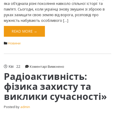
яка об’єднала різні покоління навколо спільної історії та
пам’яті. ​Сьогодні, коли українці знову змушені зі зброєю в
руках захищати свою землю від ворога, розповіді про
мужність набувають особливого […]
READ MORE →
Новини
Кві
22
до
Коментарі Вимкнено
Радіоактивність:
Радіоактивність:
фізика
фізика захисту та
захисту
та
виклики сучасності»
виклики
сучасності»
Posted by
admin