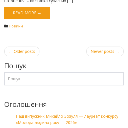
натхнення: – виставка сучасних […]
READ MORE →
Новини
Post
←
Older posts
Newer posts
→
navigation
Пошук
Оголошення
Наш випускник Михайло Зозуля — лауреат конкурсу
«Молода людина року — 2026»