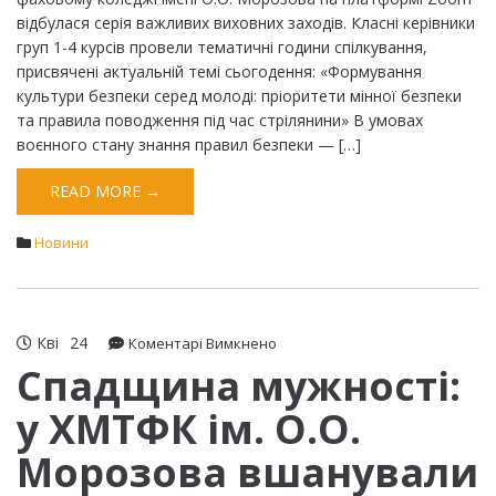
відбулася серія важливих виховних заходів. Класні керівники
груп 1-4 курсів провели тематичні години спілкування,
присвячені актуальній темі сьогодення: ​​«Формування
культури безпеки серед молоді: пріоритети мінної безпеки
та правила поводження під час стрілянини» ​В умовах
воєнного стану знання правил безпеки — […]
READ MORE →
Новини
Кві
24
до
Коментарі Вимкнено
Спадщина
Спадщина мужності:
мужності:
у ХМТФК ім. О.О.
у
ХМТФК
Морозова вшанували
ім.
О.О.