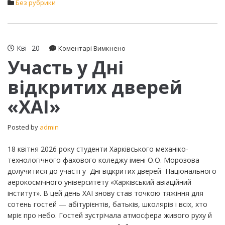
Без рубрики
Кві
20
до
Коментарі Вимкнено
Участь
Участь у Дні
у
відкритих дверей
Дні
відкритих
«ХАІ»
дверей
«ХАІ»
Posted by
admin
18 квітня 2026 року студенти Харківського механіко-
технологічного фахового коледжу імені О.О. Морозова
долучитися до участі у Дні відкритих дверей Національного
аерокосмічного університету «Харківський авіаційний
інститут». В цей день ХАІ знову став точкою тяжіння для
сотень гостей — абітурієнтів, батьків, школярів і всіх, хто
мріє про небо. Гостей зустрічала атмосфера живого руху й