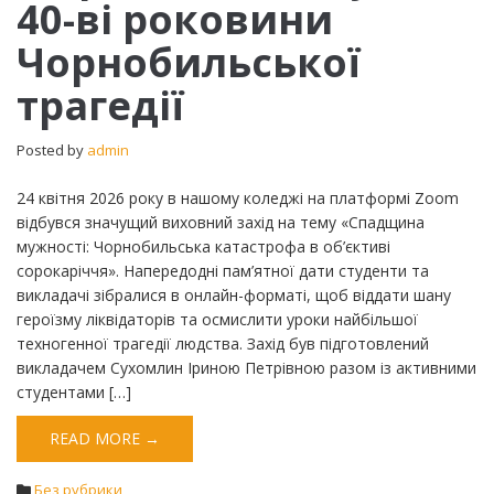
40-ві роковини
Морозова
вшанували
Чорнобильської
40-
ві
трагедії
роковини
Чорнобильської
трагедії
Posted by
admin
24 квітня 2026 року в нашому коледжі на платформі Zoom
відбувся значущий виховний захід на тему «Спадщина
мужності: Чорнобильська катастрофа в об’єктиві
сорокаріччя». Напередодні пам’ятної дати студенти та
викладачі зібралися в онлайн-форматі, щоб віддати шану
героїзму ліквідаторів та осмислити уроки найбільшої
техногенної трагедії людства. ​Захід був підготовлений
викладачем Сухомлин Іриною Петрівною разом із активними
студентами […]
READ MORE →
Без рубрики