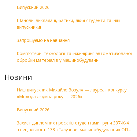
Випускний 2026
Шановні викладачі, батьки, любі студенти та інші
випускники!
Запрошуємо на навчання!
Комп’ютерні технології та інжиніринг автоматизованої
обробки матеріалів у машинобудуванні
Новини
Наш випускник Михайло Зозуля — лауреат конкурсу
«Молода людина року — 2026»
Випускний 2026
Захист дипломних проєктів студентами групи 337-К-4
спеціальності 133 «Галузеве машинобудування» ОПП
«Комп’ютерні технології в машинобудуванні»