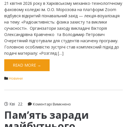
21 квітня 2026 року в Харківському механіко-технологічному
фаховому коледжі ім. О.О. Морозова на платформі Zoom
відбувся відкритий пізнавальний захід — лекція-візуалізація
на тему: «Радіоактивність: фізика захисту та виклики
сучасності». ​ ​Організатори заходу викладачі Вікторія
Олександрівна Кравченко та Володимир Петрович
Очеретяний підготували для студентів насичену програму.
Головною особливістю зустрічі став комплексний підхід до
подачі матеріалу: «Розгляд […]
READ MORE →
Новини
Кві
22
до
Коментарі Вимкнено
Пам’ять
Пам’ять заради
заради
майбутнього
майбутнього