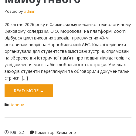
Posted by
admin
20 квітня 2026 року в Харківському механіко-технологічному
фаховому коледжі ім. О.О. Морозова на платформі Zoom
відбувся цикл виховних заходів, присвячених 40-м
роковинам аварії на Чорнобильській АЕС. Класні керівники
організували для студентства змістовні зустрічі, спрямовані
на збереження історичної пам’яті про подвиг ліквідаторів та
усвідомлення масштабів глобальної катастрофи. ​У межах
заходів студенти переглянули та обговорили документальні
стрічки, […]
READ MORE →
Новини
Кві
22
до
Коментарі Вимкнено