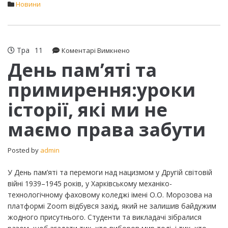
Новини
Тра
11
до
Коментарі Вимкнено
День
День пам’яті та
пам’яті
примирення:уроки
та
примирення:уроки
історії, які ми не
історії,
які
маємо права забути
ми
не
маємо
Posted by
admin
права
забути
У День пам’яті та перемоги над нацизмом у Другій світовій
війні 1939–1945 років, у Харківському механіко-
технологічному фаховому коледжі імені О.О. Морозова на
платформі Zoom відбувся захід, який не залишив байдужим
жодного присутнього. Студенти та викладачі зібралися