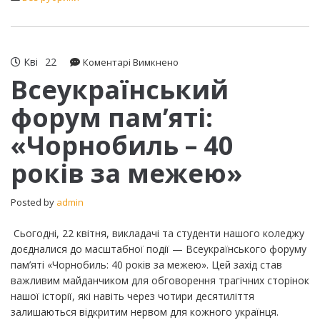
Кві
22
до
Коментарі Вимкнено
Всеукраїнський
Всеукраїнський
форум
форум пам’яті:
пам’яті:
«Чорнобиль
«Чорнобиль – 40
–
40
років за межею»
років
за
межею»
Posted by
admin
​Сьогодні, 22 квітня, викладачі та студенти нашого коледжу
доєдналися до масштабної події — Всеукраїнського форуму
пам’яті «Чорнобиль: 40 років за межею». Цей захід став
важливим майданчиком для обговорення трагічних сторінок
нашої історії, які навіть через чотири десятиліття
залишаються відкритим нервом для кожного українця. ​