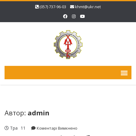
(057) 737-96-03
khmt@ukr.net
Автор:
admin
Тра
11
до
Коментарі Вимкнено
У